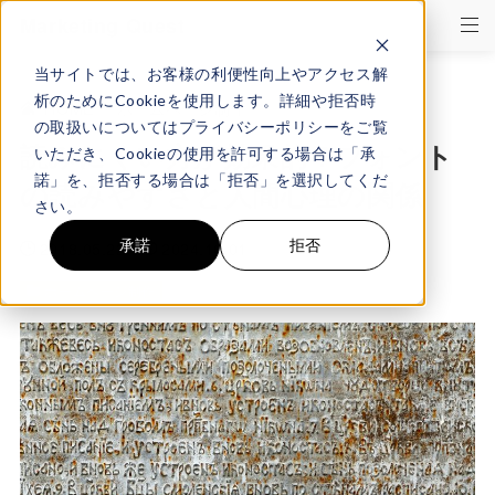
Marketing Quest
当サイトでは、お客様の利便性向上やアクセス解
析のためにCookieを使用します。詳細や拒否時
HOME
>
ホームページ制作
の取扱いについてはプライバシーポリシーをご覧
読みにくい方が効果的？フォント
いただき、Cookieの使用を許可する場合は「承
諾」を、拒否する場合は「拒否」を選択してくだ
の読みやすさと人間心理の関係
さい。
承諾
拒否
2018.05.22
2024.10.01
ホームページ制作