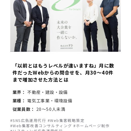
「以前とはもうレベルが違いますね」月に数
件だったWebからの問合せを、月30～40件
まで増加させた方法とは
業界：
不動産・建設・設備
業種：
電気工事業・環境設備
従業員数：
20～50人未満
#SNS広告運用代行
#Web集客戦略策定
#Web集客改善コンサルティング
#ホームページ制作
#リスティング広告運用代行