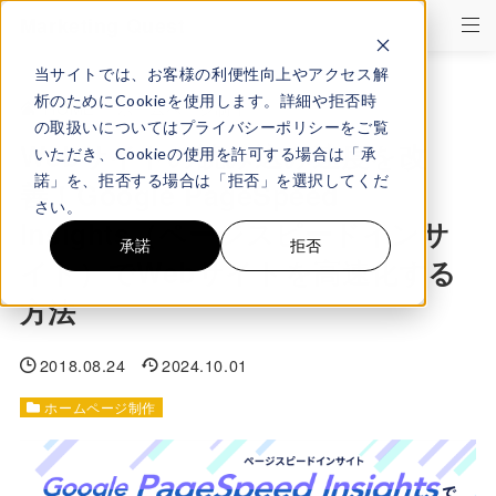
Marketing Quest
当サイトでは、お客様の利便性向上やアクセス解
析のためにCookieを使用します。詳細や拒否時
HOME
>
ホームページ制作
の取扱いについてはプライバシーポリシーをご覧
Webサイトの読み込み速度を改
いただき、Cookieの使用を許可する場合は「承
諾」を、拒否する場合は「拒否」を選択してくだ
善！Google PageSpeed
さい。
Insights（ページスピードインサ
承諾
拒否
イト）でWebサイトを高速化する
方法
2018.08.24
2024.10.01
ホームページ制作