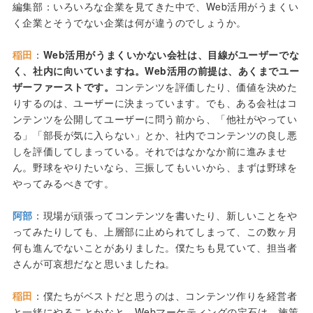
編集部：いろいろな企業を見てきた中で、Web活用がうまくい
く企業とそうでない企業は何が違うのでしょうか。
稲田
：
Web活用がうまくいかない会社は、目線がユーザーでな
く、社内に向いていますね。Web活用の前提は、あくまでユー
ザーファーストです。
コンテンツを評価したり、価値を決めた
りするのは、ユーザーに決まっています。でも、ある会社はコ
ンテンツを公開してユーザーに問う前から、「他社がやってい
る」「部長が気に入らない」とか、社内でコンテンツの良し悪
しを評価してしまっている。それではなかなか前に進みませ
ん。野球をやりたいなら、三振してもいいから、まずは野球を
やってみるべきです。
阿部
：現場が頑張ってコンテンツを書いたり、新しいことをや
ってみたりしても、上層部に止められてしまって、この数ヶ月
何も進んでないことがありました。僕たちも見ていて、担当者
さんが可哀想だなと思いましたね。
稲田
：僕たちがベストだと思うのは、コンテンツ作りを経営者
と一緒にやることかなと。Webマーケティングの定石は、施策