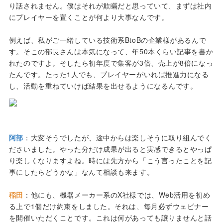
り話されません。僕はそれが欺瞞だと思っていて、まずは社内
にプレイヤーを置くことが何より大事なんです。
例えば、私がご一緒している技術系BtoBの企業様があるんで
す。そこの部長さんは本気になって、年50本くらい記事を書か
れたのですよ。そしたら初年度で集客が3倍、売上が8倍になっ
たんです。たった1人でも、プレイヤーがいれば推進力になる
し、活動を重ねていけば結果を出せるようになるんです。
阿部
：大変そうでしたが、途中からは楽しそうに取り組んでく
ださいました。やった分だけ成果が出ると実感できるとやっぱ
り楽しくなりますよね。時には先方から「こう言ったことを記
事にしたらどうかな」なんて相談も来ます。
稲田
：他にも、機器メーカー系のX社様では、Web活用を初め
る上で1個だけ約束をしました。それは、毎月必ずウェビナー
を開催いただくことです。これは何があっても譲りませんと話