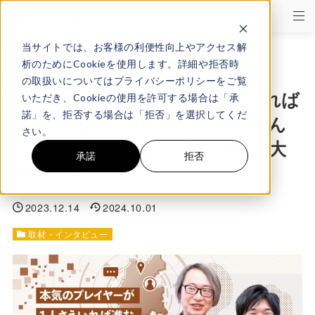
Marketing Quest
当サイトでは、お客様の利便性向上やアクセス解
析のためにCookieを使用します。詳細や拒否時
HOME
>
取材・インタビュー
の取扱いについてはプライバシーポリシーをご覧
本気のプレイヤーが1人さえいれば
いただき、Cookieの使用を許可する場合は「承
諾」を、拒否する場合は「拒否」を選択してくだ
進む。JBNの阿部さん、稲田さん
さい。
に聞く、地方企業がWeb活用で大
承諾
拒否
事なこと
2023.12.14
2024.10.01
取材・インタビュー