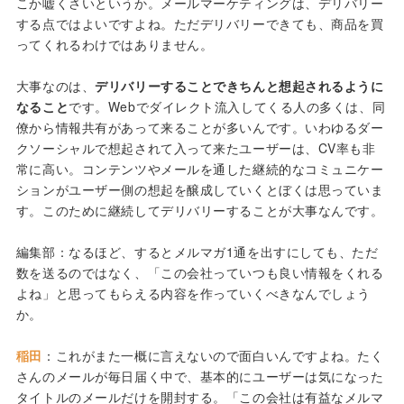
こか嘘くさいというか。メールマーケティングは、デリバリー
する点ではよいですよね。ただデリバリーできても、商品を買
ってくれるわけではありません。
大事なのは、
デリバリーすることできちんと想起されるように
なること
です。Webでダイレクト流入してくる人の多くは、同
僚から情報共有があって来ることが多いんです。いわゆるダー
クソーシャルで想起されて入って来たユーザーは、CV率も非
常に高い。コンテンツやメールを通した継続的なコミュニケー
ションがユーザー側の想起を醸成していくとぼくは思っていま
す。このために継続してデリバリーすることが大事なんです。
編集部：なるほど、するとメルマガ1通を出すにしても、ただ
数を送るのではなく、「この会社っていつも良い情報をくれる
よね」と思ってもらえる内容を作っていくべきなんでしょう
か。
稲田
：これがまた一概に言えないので面白いんですよね。たく
さんのメールが毎日届く中で、基本的にユーザーは気になった
タイトルのメールだけを開封する。「この会社は有益なメルマ