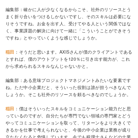
編集部：確かに人が少なくなるからこそ、社外のリソースとう
まく折り合いをつけるしかないですし、そのスキルは必要にな
りそうですね。お金を出す人、受けてやる人という関係ではな
く、事業課題の解決に向けて一緒に「こういうことができそう
ですね」とやっていくような感じでしょうか。
稲田
：そうだと思います。AXISさんが僕のクライアントである
とすれば、僕のアウトプットを120％に引き出す能力が、これ
から求められるスキルなんじゃないかと。
編集部：ある意味プロジェクトマネジメントみたいな要素です
ね。ただ中小企業だと、そういった役割は誰が担うべきなんで
しょうか。そこも社外のリソースを頼るべきなのでしょうか。
稲田
：僕はそういったスキルをコミュニケーション能力だと思
っているのですが、自分たちが専門でない領域の専門家とどう
やってコミュニケーションを取って、リターンをより大きくで
きるかを仕事で考えられないと、今後の中小企業は業務が成り
立たなくなると危惧しています。今でも税理士さんなどの士業