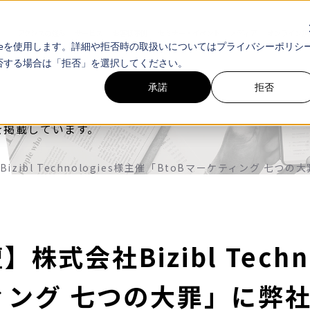
アクシスの強み
サービス
お客様事例
セミナー・イベント
メディア
オンライン無
ieを使用します。詳細や拒否時の取扱いについてはプライバシーポリシ
拒否する場合は「拒否」を選択してください。
承諾
拒否
を掲載しています。
zibl Technologies様主催「BtoBマーケティング 七
式会社Bizibl Techn
ティング 七つの大罪」に弊