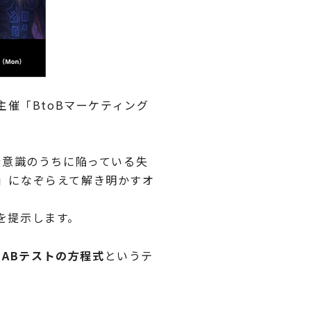
s様主催「BtoBマーケティング
無意識のうちに陥っている失
」になぞらえて解き明かすオ
を提示します。
るABテストの方程式
というテ