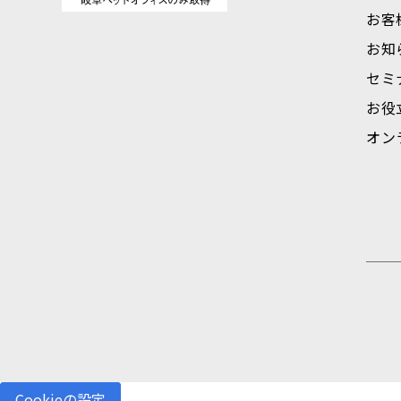
お客
お知
セミ
お役
オン
Cookieの設定