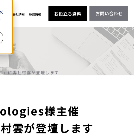
お問い合わせ
お役立ち資料
料相談
会社情報
採用情報
ー
つの大罪」に弊社村雲が登壇します
ologies様主催
社村雲が登壇します