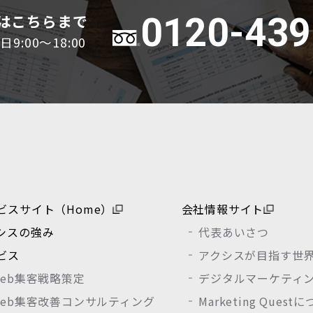
はこちらまで
0120-439
:00～18:00
ビスサイト（Home）
会社情報サイト
シスの強み
代表あいさつ
ビス
アクシスが目指す世
Web集客戦略策定
デジタルマーケティ
Web集客改善コンサルティング
Marketing Quest