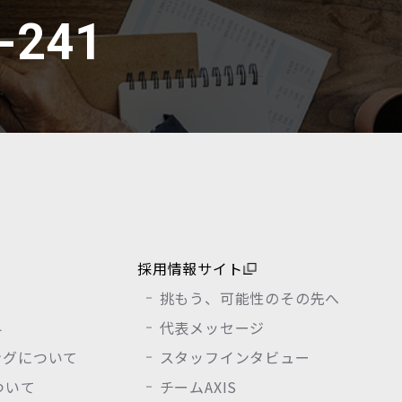
-241
採用情報サイト
挑もう、可能性のその先へ
界
代表メッセージ
ングについて
スタッフインタビュー
について
チームAXIS