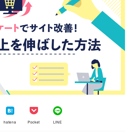
hatena
Pocket
LINE