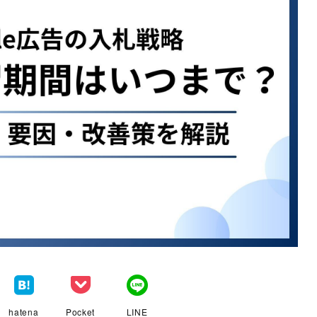
hatena
Pocket
LINE